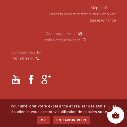
Stéphan Dinant
Concessionnaire et distributeur Cyclo Vac
Suisse romande
Conditions de vente
Planifiez votre installation
Contactez-nous
079 105 99 88
Pour améliorer votre expérience et réaliser des statistiques
0
d'audience vous acceptez l'utilisation de cookies sur ce site
©‎ SimplyVac Sàrl
StudioVaud
OK
EN SAVOIR PLUS
Tous les prix affichés sont exempt de TVA
Ignorer