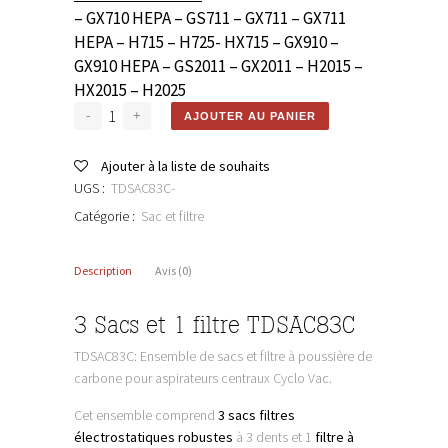
– GX710 HEPA – GS711 – GX711 – GX711
HEPA – H715 – H725- HX715 – GX910 –
GX910 HEPA – GS2011 – GX2011 – H2015 –
HX2015 – H2025
AJOUTER AU PANIER
Ajouter à la liste de souhaits
UGS :
TDSAC83C-
Catégorie :
Sac et filtre
Description
Avis (0)
3 Sacs et 1 filtre TDSAC83C
TDSAC83C: Ensemble de sacs et filtre à poussière de
carbone pour aspirateurs centraux Cyclo Vac.
Cet ensemble comprend
3 sacs filtres
électrostatiques robustes
à 3 dents et 1
filtre à