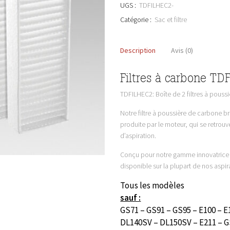
UGS :
TDFILHEC2-
Catégorie :
Sac et filtre
Description
Avis (0)
Filtres à carbone T
TDFILHEC2: Boîte de 2 filtres à pouss
Notre filtre à poussière de carbone bre
produite par le moteur, qui se retrouv
d’aspiration.
Conçu pour notre gamme innovatrice Ha
disponible sur la plupart de nos aspir
Tous les modèles
sauf :
GS71 – GS91 – GS95 – E100 – E
DL140SV – DL150SV – E211 – GS