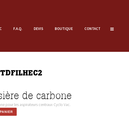
C
F.A.Q.
DEVIS
BOUTIQUE
CONTACT
ne TDFILHEC2
ssière de carbone
one pour les aspirateurs centraux Cyclo Vac.
PANIER