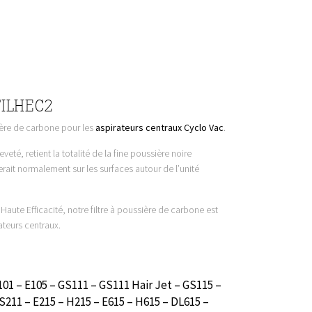
DFILHEC2
ière de carbone pour les
aspirateurs centraux Cyclo Vac
.
veté, retient la totalité de la fine poussière noire
erait normalement sur les surfaces autour de l’unité
ute Efficacité, notre filtre à poussière de carbone est
ateurs centraux.
101 – E105 – GS111 – GS111 Hair Jet – GS115 –
211 – E215 – H215 – E615 – H615 – DL615 –