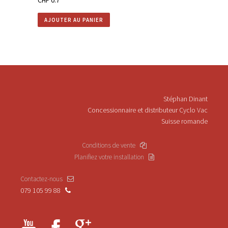
CHF
0.7
AJOUTER AU PANIER
Stéphan Dinant
Concessionnaire et distributeur Cyclo Vac
Suisse romande
Conditions de vente
Planifiez votre installation
Contactez-nous
079 105 99 88