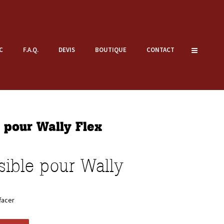
C
F.A.Q.
DEVIS
BOUTIQUE
CONTACT
 pour Wally Flex
nsible pour Wally
3
facer
.0