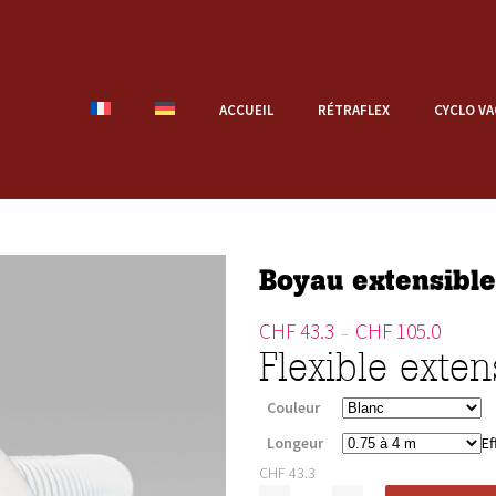
ACCUEIL
RÉTRAFLEX
CYCLO VA
Boyau extensible
CHF
43.3
CHF
105.0
Plage
–
Flexible exte
de
prix :
CHF 43.
Couleur
à
Longeur
Ef
CHF 105
CHF
43.3