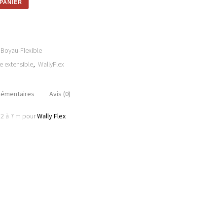
PANIER
Boyau-Flexible
le extensible
,
WallyFlex
lémentaires
Avis (0)
 2 à 7 m pour
Wally Flex