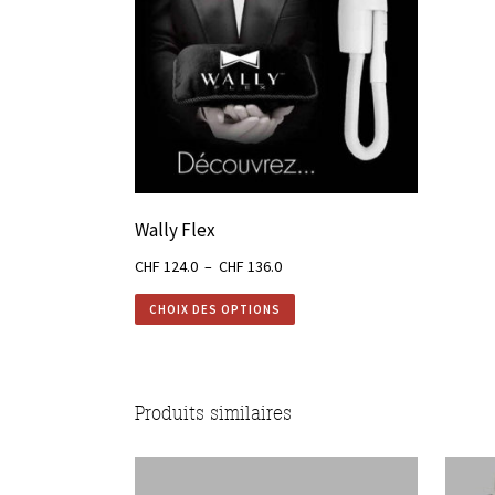
Wally Flex
Plage
CHF
124.0
–
CHF
136.0
de
CHOIX DES OPTIONS
prix :
CHF 124.0
à
CHF 136.0
Produits similaires