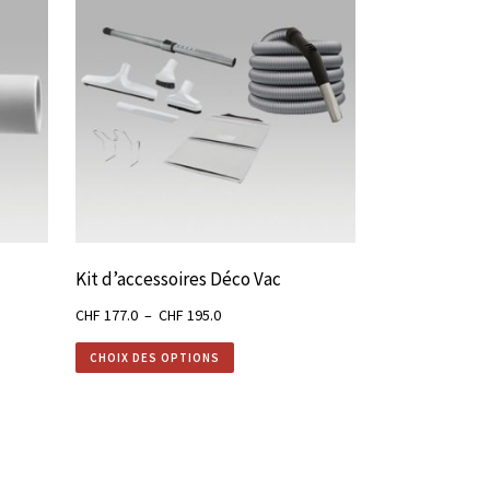
Kit d’accessoires Déco Vac
Plage
CHF
177.0
–
CHF
195.0
de
CHOIX DES OPTIONS
prix :
CHF 177.0
à
CHF 195.0